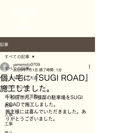
十武建
設
株式会社
記事
すべての記事
yamamoto0709
すべての記事
2025年7月1日
読了時間: 1分
個人宅に『SUGI ROAD』
スキルアップ大会
施工しました。
SUGI ROAD
ボランティア活動
十和田市内、S様邸の駐車場をSUGI 
ROADで施工しました。
表彰
施主様には喜んでいただきました。あ
人事
りがとうございました。
工事