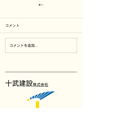
コメント
コメントを追加…
『AOMORI OPEN
『２１あおもり
INNOVATION
ド』経営革新部
PROGRAM 2025』
表彰受賞いたし
十
武建設
株式會社