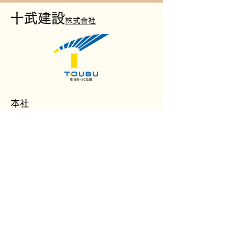
十
武建設
株式會社
本社
〒034-0301
青森県十和田市大字奥瀬字大堀平164-1
ソーシャル
TEL
0176-72-2458
FAX
0176-72-2157
toubu@white.plala.or.jp
お問い合わ